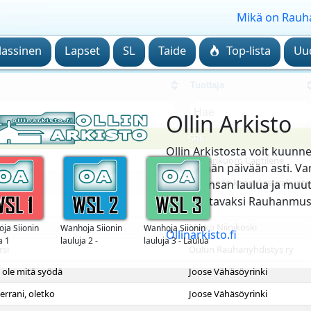
Mikä on Rauh
lassinen
Lapset
SL
Taide
Top-lista
Uu
Tuottaja
Ollin Arkisto
SRK
Ollin Arkistosta voit kuunn
Kamarikuoro Cantilene
1949 tähän päivään asti. Va
Pyhännän kappeliseurakunta
seurakansan laulua ja muut
kuunneltavaksi Rauhanmusi
lulla
SRK
ukous
Mikko Niinikoski
ja Siionin
Wanhoja Siionin
Wanhoja Siionin
Ollinarkisto.fi
a 1
lauluja 2 -
lauluja 3 - Laulua
rsi
Oulun Rauhanyhdistys ry
Terveiset
suviseuroissa
Minneapolikseen
1971
i ole mitä syödä
Joose Vähäsöyrinki
errani, oletko
Joose Vähäsöyrinki