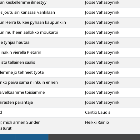
Hän keskellemme ilmestyy
Joose Vähäsöyrinki
Jos joutuisin kanssasi vankilaan
Joose Vähäsöyrinki
Kun Herra kulkee pyhään kaupunkiin
Joose Vähäsöyrinki
Kun murheen aallokko moukaroi
Joose Vähäsöyrinki
Me tyhjää hautaa
Joose Vähäsöyrinki
inäkin vierellä Pietarin
Joose Vähäsöyrinki
istä tällainen saalis
Joose Vähäsöyrinki
Olemme jo tehneet työtä
Joose Vähäsöyrinki
Onko päivä sama niinkuin ennen
Joose Vähäsöyrinki
 Palvelkaamme toisiamme
Joose Vähäsöyrinki
Sairasten parantaja
Joose Vähäsöyrinki
d
Cantio Laudis
r, mich armen Sünder
Heikki Rainio
a (urut)
Dei
Mikko Salakari