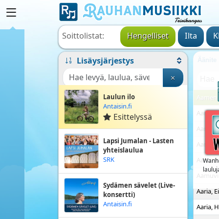
Soittolistat:
Hengelliset
Ilta
K
Lisäysjärjestys
Äänite
Laulun ilo
Aamen
Antaisin.fi
Aamen
Esittelyssä
Aamen
Lapsi Jumalan - Lasten
Aamupo
yhteislaulua
SRK
Aamur
Wanho
lauluj
Aamuvi
Sydämen sävelet (Live-
Aaria, E
konsertti)
Antaisin.fi
Aaria, H