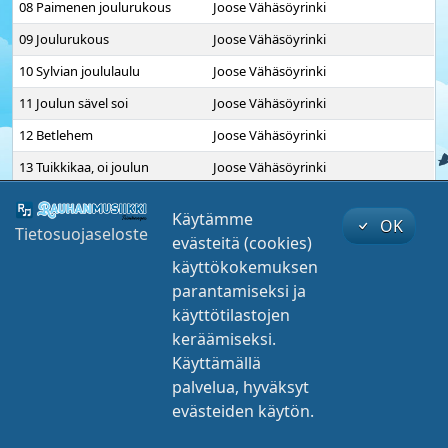
08 Paimenen joulurukous
Joose Vähäsöyrinki
09 Joulurukous
Joose Vähäsöyrinki
10 Sylvian joululaulu
Joose Vähäsöyrinki
11 Joulun sävel soi
Joose Vähäsöyrinki
12 Betlehem
Joose Vähäsöyrinki
13 Tuikkikaa, oi joulun
Joose Vähäsöyrinki
tähtöset
Käytämme
14 Sä kansa, vaeltava
Joose Vähäsöyrinki
OK
Tietosuojaseloste
pimeässä
evästeitä (cookies)
käyttökokemuksen
15 Oi jouluyö
Joose Vähäsöyrinki
parantamiseksi ja
16 Jouluvirsi
Joose Vähäsöyrinki
käyttötilastojen
17 Enkel´ laulua taivahan
Joose Vähäsöyrinki
keräämiseksi.
toista
vaimenna
00:00
00:00
Käyttämällä
18 Mä kanssa enkelten
Joose Vähäsöyrinki
palvelua, hyväksyt
01 Gabrielin viesti
Betlehem
evästeiden käytön.
Joose Vähäsöyrinki
©
Nettiteeri Oy