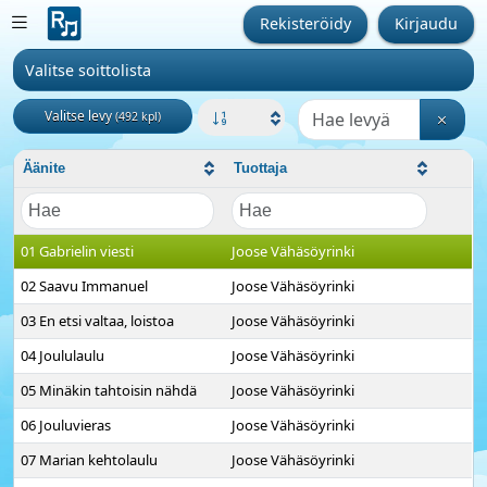
Rekisteröidy
Kirjaudu
Mikä on Rauhanmusiikki?
Valitse soittolista
Valitse levy
(492 kpl)
Äänite
Tuottaja
01 Gabrielin viesti
Joose Vähäsöyrinki
02 Saavu Immanuel
Joose Vähäsöyrinki
03 En etsi valtaa, loistoa
Joose Vähäsöyrinki
04 Joululaulu
Joose Vähäsöyrinki
05 Minäkin tahtoisin nähdä
Joose Vähäsöyrinki
06 Jouluvieras
Joose Vähäsöyrinki
07 Marian kehtolaulu
Joose Vähäsöyrinki