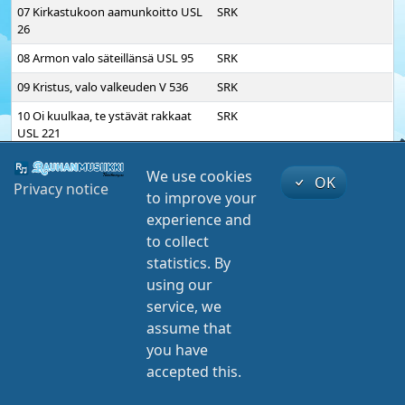
07 Kirkastukoon aamunkoitto USL
SRK
26
08 Armon valo säteillänsä USL 95
SRK
09 Kristus, valo valkeuden V 536
SRK
10 Oi kuulkaa, te ystävät rakkaat
SRK
USL 221
11 Onnea oi verratonta USL 287a
SRK
We use cookies
OK
Privacy notice
12 Mun kotini taivaassa ihana on
SRK
to improve your
USL 260a
experience and
13 Herraamme aina luottaa saa V
SRK
to collect
387
statistics. By
14 Hyvyyden voiman ihmeelliseen
SRK
using our
suojaan V 600
service, we
play
mute
00:00
00:00
assume that
15 Taas siunattu päivä V 532
SRK
you have
01 Jumalan rauhaa rinnassansa USL 220
16 Mua siipeis suojaan kätke V 552
SRK
Onnea oi verratonta
accepted this.
SRK
©
Nettiteeri