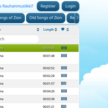
s Rauhanmusiikki?
Register
Login
ngs of Zion
Old Songs of Zion
Religious
Songs o
m
Length
98
ma
00:01:41
91
ma
00:01:48
94
ma
00:02:52
90
ma
00:02:28
88
ma
00:01:57
96
ma
00:04:26
94
ma
00:03:38
86
ma
00:01:21