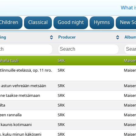
What i
Children
Classical
Good night
Hymns
New So
ing
Producer
Albu
halla tuuli
SRK
Maise
linnuille etelässä, op. 11 nro.
SRK
Maise
ä astun vehreään metsään
SRK
Maise
nne taakse metsämaan
SRK
Maise
ilta
SRK
Maise
een rannalla
SRK
Maise
 kaunis kotimaani
SRK
Maise
, kuku minun käköseni
SRK
Maise