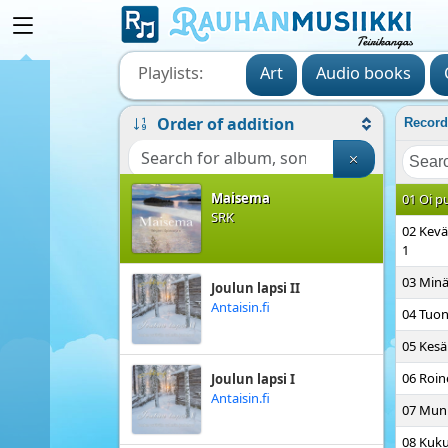
Pyhä yö
Heikki Rainio
Playlists:
Art
Audio books
Kiitos armostasi
Order of addition
Record
Ranuan kristillinen
kansanopisto
Maisema
01 Oi pu
SRK
02 Kevät
1
03 Min
Joulun lapsi II
Antaisin.fi
04 Tuo
05 Kesä
06 Roin
Joulun lapsi I
Antaisin.fi
07 Mun
08 Kuku