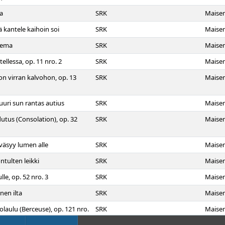
ia
SRK
Maise
ä kantele kaihoin soi
SRK
Maise
sema
SRK
Maise
ellessa, op. 11 nro. 2
SRK
Maise
on virran kalvohon, op. 13
SRK
Maise
uuri sun rantas autius
SRK
Maise
utus (Consolation), op. 32
SRK
Maise
 väsyy lumen alle
SRK
Maise
ntulten leikki
SRK
Maise
lle, op. 52 nro. 3
SRK
Maise
inen ilta
SRK
Maise
olaulu (Berceuse), op. 121 nro.
SRK
Maise