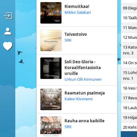
Riemuitkaa!
09 Eleg
Mikko Salakari
10 Tääll
11 Mai
Taivastoivo
12 Muist
SRK
13 Kats
nro. 3
Soli Deo Gloria -
14 On s
Koraalifantasioita
15 Lohd
uruille
nro. 1
Urkuri Olli Kinnunen
16 Vesi
Raamatun psalmeja
17 Revo
Kalevi Kiviniemi
18 Laulu
19 Hilja
Rauha anna kaikille
SRK
20 Keht
3