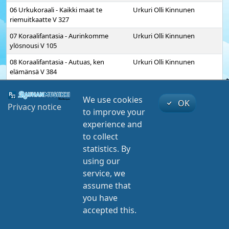
06 Urkukoraali - Kaikki maat te
Urkuri Olli Kinnunen
riemuitkaatte V 327
07 Koraalifantasia - Aurinkomme
Urkuri Olli Kinnunen
ylösnousi V 105
08 Koraalifantasia - Autuas, ken
Urkuri Olli Kinnunen
elämänsä V 384
09 Tunnelmia - Kaitse Jeesus, paimen
Urkuri Olli Kinnunen
hyvä V 378
We use cookies
OK
Privacy notice
to improve your
10 Tunnelmia - Maan korvessa kulkevi
Urkuri Olli Kinnunen
experience and
lapsosen tie V 971
to collect
11 Urkukoraali - Nyt kiitän riemuiten V
Urkuri Olli Kinnunen
statistics. By
271
using our
12 Preludi - Herra Jeesus kun täällä
Urkuri Olli Kinnunen
service, we
vain kanssamme on V 310
play
mute
00:00
00:00
assume that
13 Tunnelmia - Oi Herra, luoksein jää V
Urkuri Olli Kinnunen
you have
01 Preludi ja koraali - On riemu, kun saan
555
tulla V 195
accepted this.
Nyt kiitän riemuiten
©
Nettiteeri
14 Tunnelmia - Ilta on tullut, Luojani V
Urkuri Olli Kinnunen
Urkuri Olli Kinnunen
563