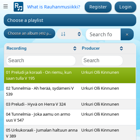
What is Rauhanmusiikki?
Register
Login
Choose a playlist
Choose an album
(492 pcs)
Recording
Producer
01 Preludi ja koraali - On riemu, kun
Urkuri Olli Kinnunen
saan tulla V 195
02 Tunnelmia - Ah herää, sydämeni V
Urkuri Olli Kinnunen
539
03 Preludi - Hyvä on Herra V 324
Urkuri Olli Kinnunen
04 Tunnelmia - Joka aamu on armo
Urkuri Olli Kinnunen
uus V 547
05 Urkukoraali - Jumalan haltuun anna
Urkuri Olli Kinnunen
V 389