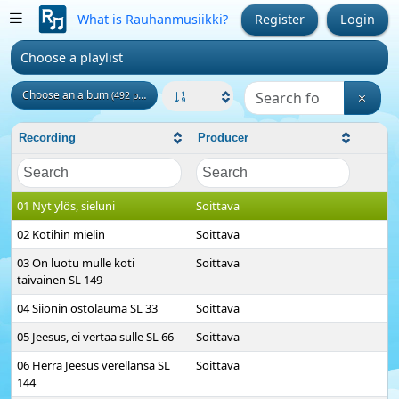
What is Rauhanmusiikki?
Register
Login
Choose a playlist
Choose an album
(492 pcs)
Recording
Producer
01 Nyt ylös, sieluni
Soittava
02 Kotihin mielin
Soittava
03 On luotu mulle koti
Soittava
taivainen SL 149
04 Siionin ostolauma SL 33
Soittava
05 Jeesus, ei vertaa sulle SL 66
Soittava
06 Herra Jeesus verellänsä SL
Soittava
144