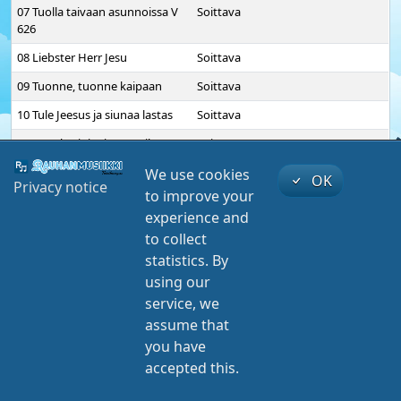
07 Tuolla taivaan asunnoissa V
Soittava
626
08 Liebster Herr Jesu
Soittava
09 Tuonne, tuonne kaipaan
Soittava
10 Tule Jeesus ja siunaa lastas
Soittava
11 Mun kotini taivaassa ihana
Soittava
on
We use cookies
OK
Privacy notice
12 Taivaaseen käy matkamme V
Soittava
to improve your
623
experience and
13 Onnea oi verratonta SL 166
Soittava
to collect
statistics. By
14 Sinua, Jumala V 321
Soittava
using our
15 Oi riemun rikkautta V 629
Soittava
service, we
play
mute
00:00
00:00
16 Wer nur den lieben Gott läßt
Soittava
assume that
walten
you have
01 Nyt ylös, sieluni
Valoon
17 Jo päivä ehtii ehtoolle V 554
Soittava
accepted this.
Soittava
©
Nettiteeri